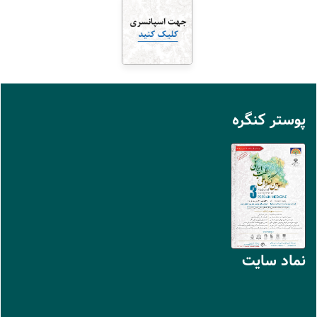
پوستر کنگره
نماد سايت