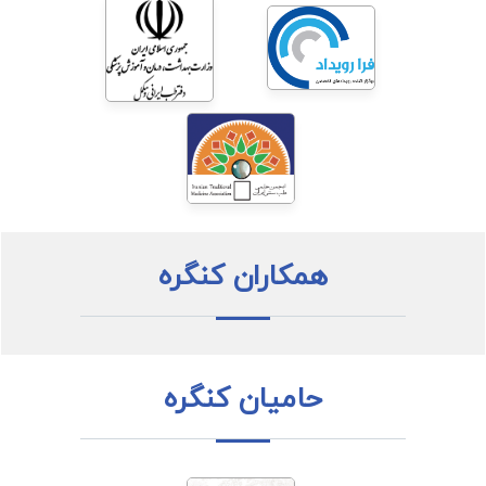
همکاران کنگره
حامیان کنگره