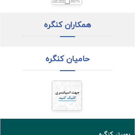
همکاران کنگره
حامیان کنگره
پوستر کنگره