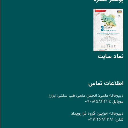
نماد سايت
اطلاعات تماس
دبیرخانه علمی: انجمن علمی طب سنتی ایران
موبایل :09018584419
دبیرخانه اجرایی: گروه فرا رویداد
تلفن: 02144684381