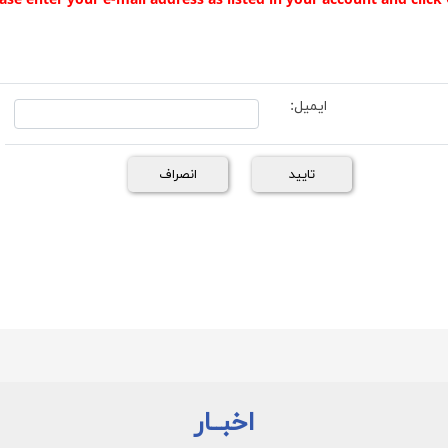
ase enter your e-mail address as listed in your account and click
ایمیل:
اخبــار