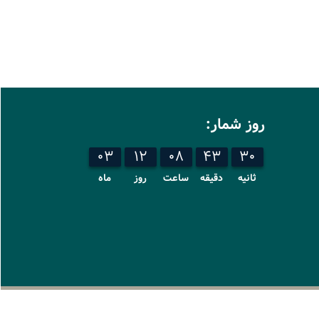
روز شمار:
03
12
08
43
30
ثانیه
دقیقه
ساعت
روز
ماه