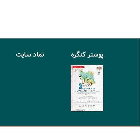
پوستر کنگره
نماد سايت