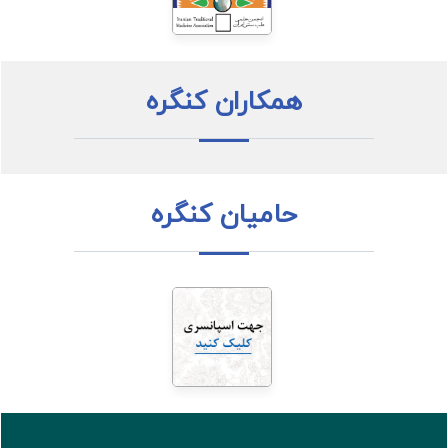
همکاران کنگره
حامیان کنگره