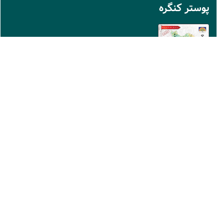
پوستر کنگره
نماد سايت
اطلاعات تماس
دبیرخانه علمی: انجمن علمی طب سنتی ایران
موبایل :09018584419
دبیرخانه اجرایی: گروه فرا رویداد
تلفن: 02144684381