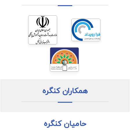
همکاران کنگره
حامیان کنگره