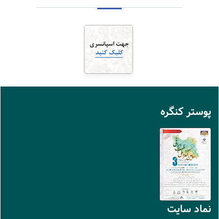
پوستر کنگره
نماد سايت