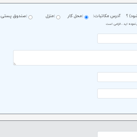
ود) ؟
آدرس مکاتبات
:
:محل کار
:منزل
:صندوق پستی
نموده اید ، الزامی است