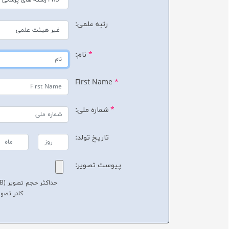
رتبه علمی:
*
نام:
First Name
*
*
شماره ملی:
تاریخ تولد:
پیوست تصویر:
حداکثر حجم تصویر (1MB ) و با فرمت JPG
کادر تصویر 