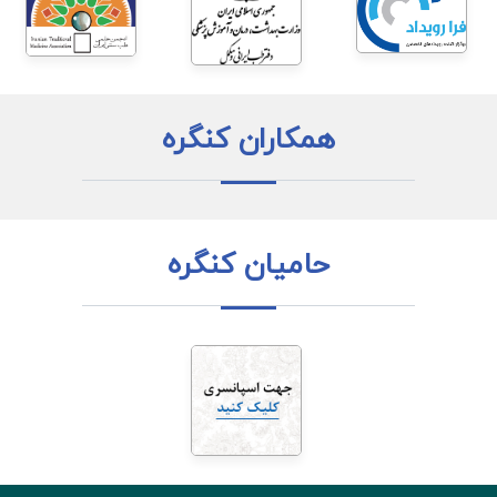
همکاران کنگره
حامیان کنگره