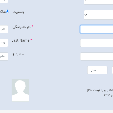
جنسیت:
مذکر
*
نام خانوادگی:
Last Name
*
صادره از:
3*4