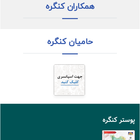
همکاران کنگره
حامیان کنگره
پوستر کنگره