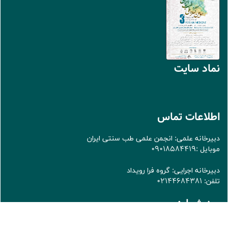
نماد سايت
اطلاعات تماس
دبیرخانه علمی: انجمن علمی طب سنتی ایران
موبایل :09018584419
دبیرخانه اجرایی: گروه فرا رویداد
تلفن: 02144684381
روز شمار:
03
11
09
15
56