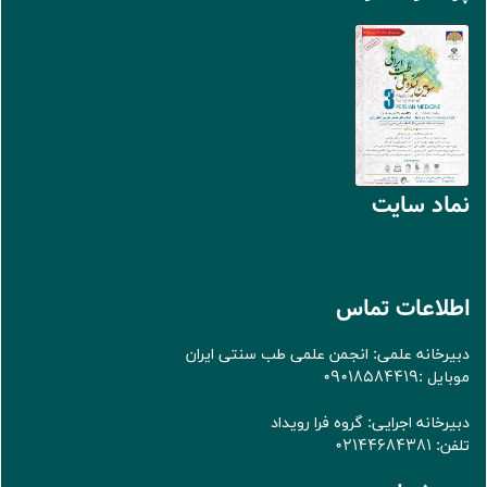
نماد سايت
اطلاعات تماس
دبیرخانه علمی: انجمن علمی طب سنتی ایران
موبایل :09018584419
دبیرخانه اجرایی: گروه فرا رویداد
تلفن: 02144684381